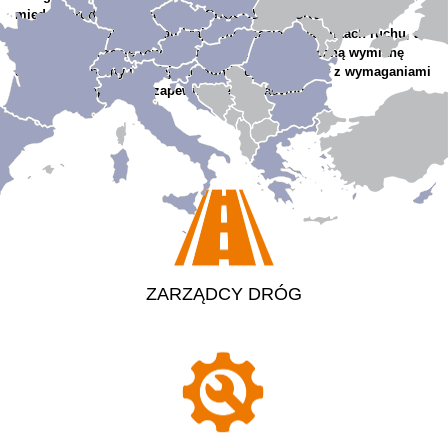
międzynarodowych projektów
CROCODILE
i
CROCODILE
2
zapewnia jednolitą w skali kraju informację o warunkach ruchu, a
w niedługim czasie
również
umożliwi transgraniczną wymianę
danych. Jednolity interfejs komunikacyjny, zgodny z wymaganiami
Komisji Europejskiej, zapewni interoperacyjność.
ZARZĄDCY DRÓG