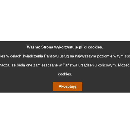
Ważne: Strona wykorzystuje pliki
cookies
.
ies
w celach świadczenia Państwu usług na najwyższym poziomie w tym spo
acza, że będą one zamieszczane w Państwa urządzeniu końcowym. Możeci
cookies
.
Akceptuję