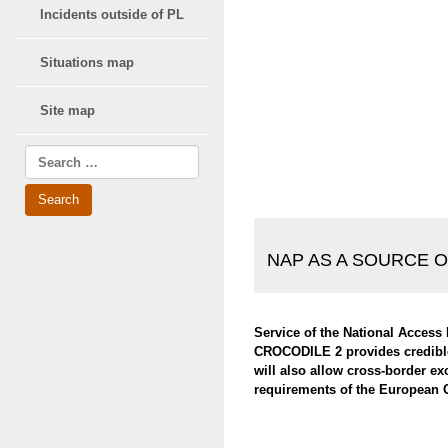
Incidents outside of PL
Situations map
Site map
Search
for:
Search
form
NAP AS A SOURCE O
Service of the National Acces
CROCODILE 2 provides credible i
will also allow cross-border e
requirements of the European C