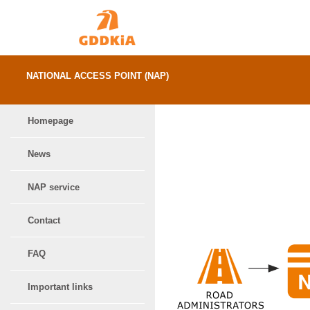
Skip
Skip
to
to
content
menu
NATIONAL ACCESS POINT (NAP)
-
Homepage
Homepage
The
Main
National
Access
menu
Point
News
provides
information
for
NAP service
Contact
FAQ
Important links