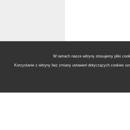
W ramach nasze witryny stosujemy pliki
cook
Korzystanie z witryny bez zmiany ustawień dotyczących
cookies
ozn