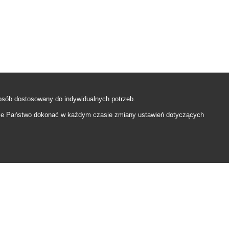
sób dostosowany do indywidualnych potrzeb.
e Państwo dokonać w każdym czasie zmiany ustawień dotyczących