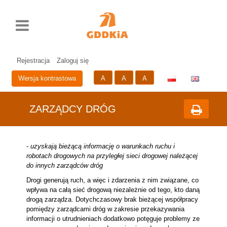
Rozwiń
Drukuj
Standardowy
Średni
Duży
Przycisk
menu
rozmiar
rozmiar
rozmiar
zmieniający
czcionki
czcionki
czcionki
wersje
Prze
Pr
językową
do
do
strony
głów
me
Rejestracja
Zaloguj się
zawa
A
A
A
Wersja kontrastowa
ZARZĄDCY DRÓG
- uzyskają bieżącą informację o warunkach ruchu i
robotach drogowych na przyległej sieci drogowej należącej
do innych zarządców dróg
Drogi generują ruch, a więc i zdarzenia z nim związane, co
wpływa na całą sieć drogową niezależnie od tego, kto daną
drogą zarządza. Dotychczasowy brak bieżącej współpracy
pomiędzy zarządcami dróg w zakresie przekazywania
informacji o utrudnieniach dodatkowo potęguje problemy ze