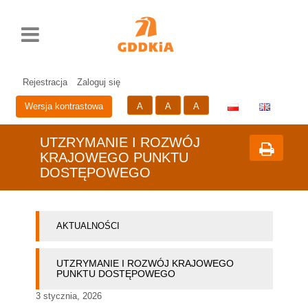
Rozwiń
Drukuj
Standardowy
Średni
Duży
Przycisk
menu
rozmiar
rozmiar
rozmiar
zmieniający
czcionki
czcionki
czcionki
wersje
Prze
Pr
językową
do
do
strony
głów
me
Rejestracja
Zaloguj się
zawa
A
A
A
Wersja kontrastowa
UTZRYMANIE I ROZWÓJ
KRAJOWEGO PUNKTU
DOSTĘPOWEGO
AKTUALNOŚCI
UTZRYMANIE I ROZWÓJ KRAJOWEGO
PUNKTU DOSTĘPOWEGO
3 stycznia, 2026