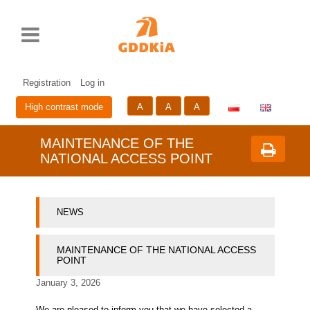
Rozwiń
Print
Standardowy
Średni
Duży
Przycisk
menu
rozmiar
rozmiar
rozmiar
zmieniający
czcionki
czcionki
czcionki
wersje
Skip
Sk
językową
to
to
strony
cont
me
Registration
Log in
A
A
A
High contrast mode
MAINTENANCE OF THE
NATIONAL ACCESS POINT
NEWS
MAINTENANCE OF THE NATIONAL ACCESS
POINT
January 3, 2026
We are pleased to inform you that we have selected a