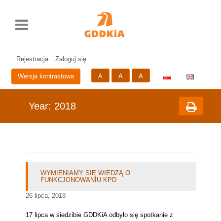
Rozwiń
Drukuj
Standardowy
Średni
Duży
Przycisk
menu
rozmiar
rozmiar
rozmiar
zmieniający
czcionki
czcionki
czcionki
wersje
Prze
Pr
językową
do
do
strony
głów
me
Rejestracja
Zaloguj się
zawa
A
A
A
Wersja kontrastowa
Year:
2018
WYMIENIAMY SIĘ WIEDZĄ O
FUNKCJONOWANIU KPD
26 lipca, 2018
17 lipca w siedzibie GDDKiA odbyło się spotkanie z