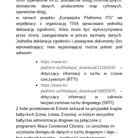
stron (operatorów KPD, dostawców usług informacyjnych,
dostawców danych, producentów map cyfrowych,
operatorów dróg),
w ramach projektu „Europejska Platforma ITS” we
współpracy z organizacją TISA opracowano jednolitą
deklarację zgodności, która może być wykorzystywana
przez strony zaangażowane w proces wymiany danych.
Jednolita deklaracja zgodności i powiązane dokumenty (list
wprowadzający, nota wyjaśniająca) można pobrać pod
adresem:
https://www.its-
platform.eu/filedepot_download/2216/6242
–
dotyczący informacji o ruchu w czasie
rzeczywistym (RTTI)
https://www.its-
platform.eu/filedepot_download/1980/5870
–
dotyczący informacji w zakresie
bezpieczeństwa ruchu drogowego (SRTI)
Z kolei przedstawiciel Estonii wskazał na przypadek krajów
bałtyckich (Litwa, Łotwa, Estonia), w którym wszystkie
bałtyckie administracje drogowe są połączone z
programem Waze Connected Citizens, co umożliwia im
uzyskanie dostępu do danych o ruchu drogowym i daje –
bez żadnych kosztów – możliwość przekazywania