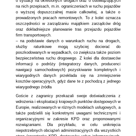
o sytuacji na określonych drogach oraz o obowiązujących
na nich przepisach, m.in. ograniczeniach w ruchu pojazdów
o wyższej dopuszczalnej masie całkowitej, a także o
prowadzonych pracach remontowych. To z kolei oznacza
oszczędności w zarządzaniu majątkiem zarządców dróg
oraz dokładniejsze planowanie tras przejazdu pojazdów
firm transportowych.
– na podstawie danych o warunkach ruchu na drogach,
służby ratunkowe mogą szybciej docierać do
poszkodowanych w wypadkach, co zwiększa także poziom
bezpieczeństwa ruchu drogowego. Z kolei dla dostawców
informacji o podróży (integratorzy danych, producenci
nawigacji samochodowych) pozyskiwanie kompletnych i
wiarygodnych danych przekłada się na zmniejszenie
kosztów operacyjnych, gdyż dane te z pochodzą z jednego
wiarygodnego źródła
Goście z zagranicy przekazali swoje doświadczenia z
wdrożenia i eksploatacji krajowych punktów dostępowych w
Europie, realizowanych w różnych modelach usługowych, a
także podzielili się konkretnymi uwagami technicznymi i
organizacyjnymi w zakresie KPD oraz proponowanymi
rozwiązaniami. Dla przykładu, w celu uniknięcia
niepotrzebnych obciążeń administracyjnych dla wszystkich