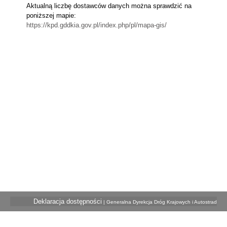
Aktualną liczbę dostawców danych można sprawdzić na
poniższej mapie:
https://kpd.gddkia.gov.pl/index.php/pl/mapa-gis/
Deklaracja dostępności
| Generalna Dyrekcja Dróg Krajowych i Autostrad