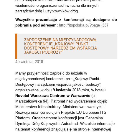
wiadomości o ograniczeniach w ruchu dla innych
zarządców dróg i użytkowników dróg.
Wszystkie prezentacje z konferencji są dostępne do
pobrania pod adresem:
http://itspolska.pl/?page=337
ZAPROSZENIE NA MIĘDZYNARODOWĄ
KONFERENCJĘ „KRAJOWY PUNKT
DOSTĘPOWY NARZĘDZIEM WSPARCIA
JAKOŚCI PODRÓŻY”
4 kwietnia, 2018
Mamy przyjemność zaprosić do udziału w
międzynarodowej konferencji pn.: „Krajowy Punkt
Dostępowy narzędziem wsparcia jakości podróży”,
organizowanej w dniu
9 kwietnia
2018 roku, w hotelu
Novotel Warszawa Centrum w Warszawie
(ul.
Marszałkowska 94). Patronat nad wydarzeniem objęli:
Ministerstwo Infrastruktury, Ministerstwo Inwestycji i
Rozwoju oraz Konsorcjum Projektu EU European ITS
Platform. Organizatorem konferencji jest Generalna
Dyrekcja Dróg Krajowych i Autostrad. Wszelkie informacje
na temat konferencji znajdują się na stronie internetowej