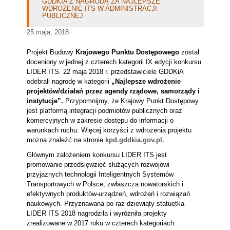
GDDKIA Z NAGRODĄ ZA NAJLEPSZE
WDROŻENIE ITS W ADMINISTRACJI
PUBLICZNEJ
25 maja, 2018
Projekt Budowy
Krajowego Punktu Dostępowego
został
doceniony w jednej z czterech kategorii IX edycji konkursu
LIDER ITS. 22 maja 2018 r. przedstawiciele GDDKiA
odebrali nagrodę w kategorii
„Najlepsze wdrożenie
projektów/działań przez agendy rządowe, samorządy i
instytucje”.
Przypomnijmy, że Krajowy Punkt Dostępowy
jest platformą integracji podmiotów publicznych oraz
komercyjnych w zakresie dostępu do informacji o
warunkach ruchu. Więcej korzyści z wdrożenia projektu
można znaleźć na stronie
kpd.gddkia.gov.pl.
Głównym założeniem konkursu LIDER ITS jest
promowanie przedsięwzięć służących rozwojowi
przyjaznych technologii Inteligentnych Systemów
Transportowych w Polsce, zwłaszcza nowatorskich i
efektywnych produktów-urządzeń, wdrożeń i rozwiązań
naukowych. Przyznawana po raz dziewiąty statuetka
LIDER ITS 2018 nagrodziła i wyróżniła projekty
zrealizowane w 2017 roku w czterech kategoriach: