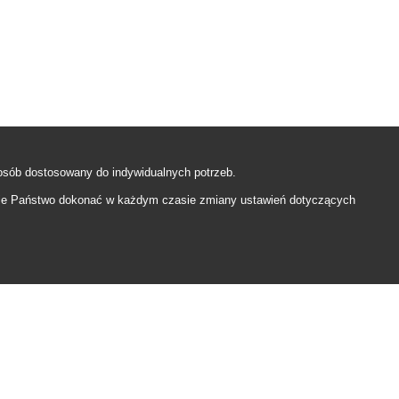
sób dostosowany do indywidualnych potrzeb.
e Państwo dokonać w każdym czasie zmiany ustawień dotyczących