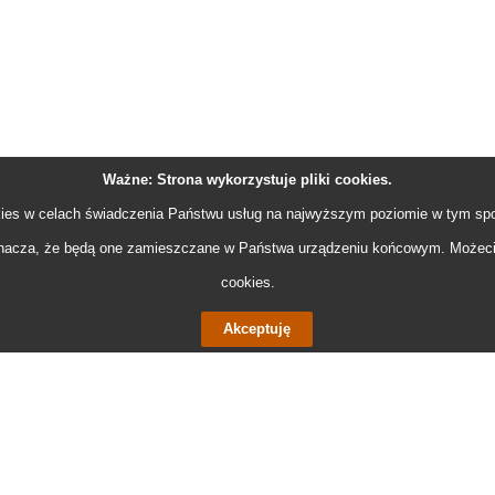
Ważne: Strona wykorzystuje pliki
cookies
.
ies
w celach świadczenia Państwu usług na najwyższym poziomie w tym spo
acza, że będą one zamieszczane w Państwa urządzeniu końcowym. Możeci
cookies
.
Akceptuję