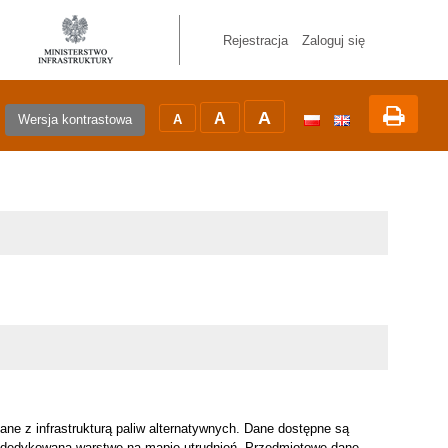
Standardowy
średni
Duży
Drukuj
Przycisk
rozmiar
rozmiar
rozmiar
zmieniający
czcionki
czcionki
czcionki
Rejestracja
Zaloguj się
wersje
językową
strony
A
A
A
Wersja kontrastowa
e z infrastrukturą paliw alternatywnych. Dane dostępne są
 dedykowaną warstwę na mapie utrudnień. Przedmiotowe dane