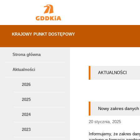
Przejdź
Przejdź
do
do
głównej
menu
KRAJOWY PUNKT DOSTĘPOWY
-
zawartości
Nowy
zakres
danych
w
Strona główna
Menu
Krajowym
Punkcie
Dostępowym
główne
Aktualności
AKTUALNOŚCI
2026
2025
Nowy zakres danych
2024
20 stycznia, 2025
2023
Informujemy, że zakres dan
zarówno w formacie zgodny