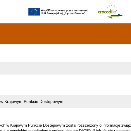
 w Krajowym Punkcie Dostępowym
ych w Krajowym Punkcie Dostępowym został rozszerzony o informacje związan
m z europejskim standardem wymiany danych DATEX II jak również poprzez