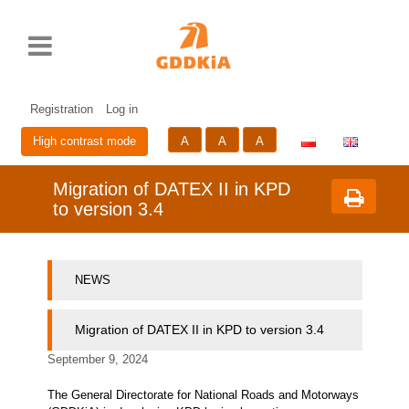
Rozwiń
Print
Standardowy
Średni
Duży
Przycisk
menu
rozmiar
rozmiar
rozmiar
zmieniający
czcionki
czcionki
czcionki
wersje
Skip
Sk
językową
to
to
strony
cont
me
Registration
Log in
A
A
A
High contrast mode
Migration of DATEX II in KPD
to version 3.4
NEWS
Migration of DATEX II in KPD to version 3.4
September 9, 2024
The General Directorate for National Roads and Motorways